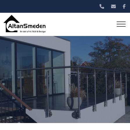
Gå
til
hovedindhold