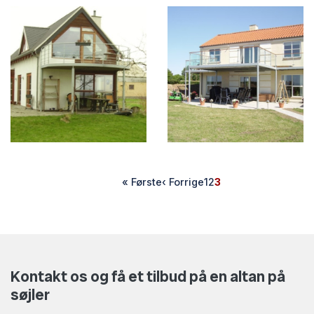
Sideinddeling
Første
« Første
Forrige
‹ Forrige
Side
1
Side
2
Side
3
side
side
Kontakt os og få et tilbud på en altan på
søjler