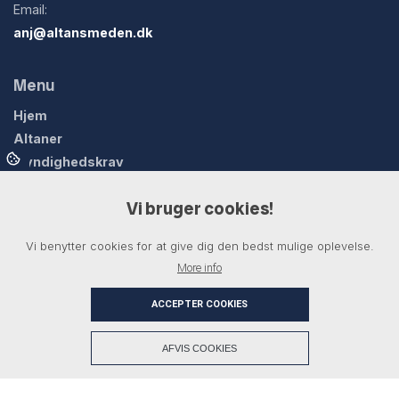
Email:
anj@altansmeden.dk
Menu
Hjem
Altaner
Myndighedskrav
Overdækninger
Vi bruger cookies!
Smedejernslåger
Trapper & gelænder
Vi benytter cookies for at give dig den bedst mulige oplevelse.
Produkter
More info
Referencer
Kontakt
ACCEPTER COOKIES
+
AFVIS COOKIES
Copyright © 2026 - AJ Stål & Design ApS
, CVR 43707574