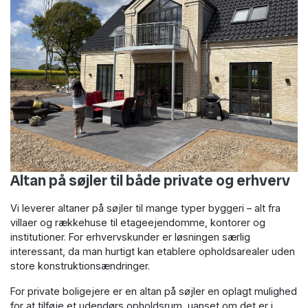
Altan på søjler til både private og erhverv
Vi leverer altaner på søjler til mange typer byggeri – alt fra
villaer og rækkehuse til etageejendomme, kontorer og
institutioner. For erhvervskunder er løsningen særlig
interessant, da man hurtigt kan etablere opholdsarealer uden
store konstruktionsændringer.
For private boligejere er en altan på søjler en oplagt mulighed
for at tilføje et udendørs opholdsrum, uanset om det er i