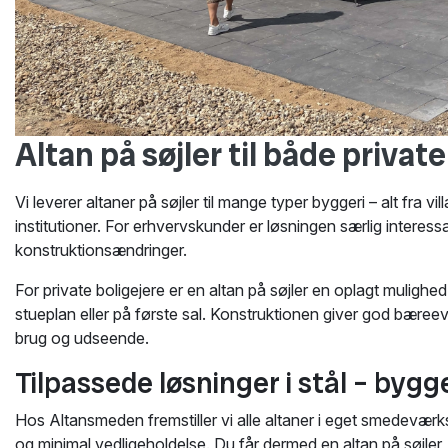
Altan på søjler til både privat
Vi leverer altaner på søjler til mange typer byggeri – alt fra
institutioner. For erhvervskunder er løsningen særlig interes
konstruktionsændringer.
For private boligejere er en altan på søjler en oplagt mulighe
stueplan eller på første sal. Konstruktionen giver god bæreev
brug og udseende.
Tilpassede løsninger i stål – bygg
Hos Altansmeden fremstiller vi alle altaner i eget smedeværks
og minimal vedligeholdelse. Du får dermed en altan på søjler