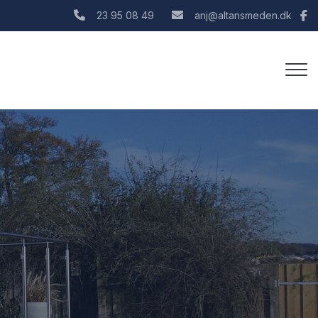
23 95 08 49
anj@altansmeden.dk