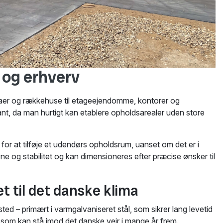
e og erhverv
 villaer og rækkehuse til etageejendomme, kontorer og
sant, da man hurtigt kan etablere opholdsarealer uden store
d for at tilføje et udendørs opholdsrum, uanset om det er i
ne og stabilitet og kan dimensioneres efter præcise ønsker til
et til det danske klima
ted – primært i varmgalvaniseret stål, som sikrer lang levetid
, som kan stå imod det danske vejr i mange år frem.