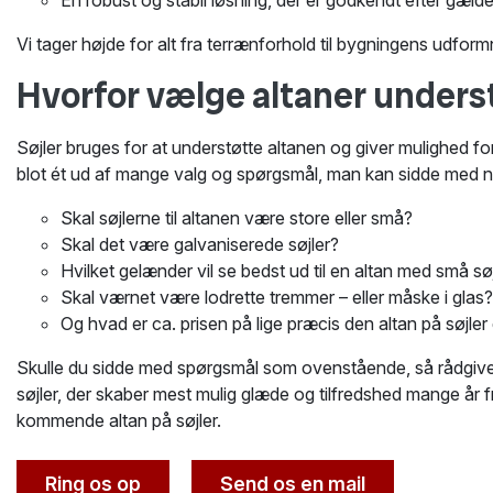
En robust og stabil løsning, der er godkendt efter gæld
Vi tager højde for alt fra terrænforhold til bygningens udformni
Hvorfor vælge altaner underst
Søjler bruges for at understøtte altanen og giver mulighed fo
blot ét ud af mange valg og spørgsmål, man kan sidde med nå
Skal søjlerne til altanen være store eller små?
Skal det være galvaniserede søjler?
Hvilket gelænder vil se bedst ud til en altan med små sø
Skal værnet være lodrette tremmer – eller måske i glas?
Og hvad er ca. prisen på lige præcis den altan på søjler
Skulle du sidde med spørgsmål som ovenstående, så rådgiver 
søjler, der skaber mest mulig glæde og tilfredshed mange år 
kommende altan på søjler.
Ring os op
Send os en mail