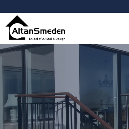
Gå
til
hovedindhold