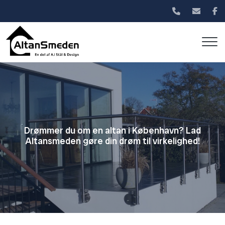
Gå
til
hovedindhold
Drømmer du om en altan i København? Lad
Altansmeden gøre din drøm til virkelighed!