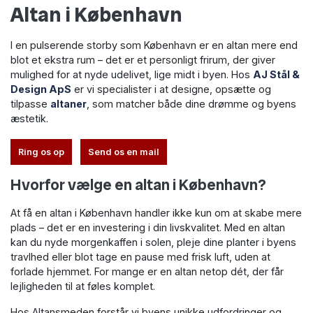
Altan i København
I en pulserende storby som København er en altan mere end
blot et ekstra rum – det er et personligt frirum, der giver
mulighed for at nyde udelivet, lige midt i byen. Hos
AJ Stål &
Design ApS
er vi specialister i at designe, opsætte og
tilpasse
altaner
, som matcher både dine drømme og byens
æstetik.
Ring os op
Send os en mail
Hvorfor vælge en altan i København?
At få en altan i København handler ikke kun om at skabe mere
plads – det er en investering i din livskvalitet. Med en altan
kan du nyde morgenkaffen i solen, pleje dine planter i byens
travlhed eller blot tage en pause med frisk luft, uden at
forlade hjemmet. For mange er en altan netop dét, der får
lejligheden til at føles komplet.
Hos Altansmeden forstår vi byens unikke udfordringer og