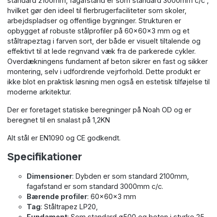
standard 2100mm, fagafstand er som standard 3000mm c/c ,
hvilket gør den ideel til flerbrugerfaciliteter som skoler,
arbejdspladser og offentlige bygninger. Strukturen er
opbygget af robuste stålprofiler på 60x60x3 mm og et
ståltrapeztag i farven sort, der både er visuelt tiltalende og
effektivt til at lede regnvand væk fra de parkerede cykler.
Overdækningens fundament af beton sikrer en fast og sikker
montering, selv i udfordrende vejrforhold. Dette produkt er
ikke blot en praktisk løsning men også en estetisk tilføjelse til
moderne arkitektur.
Der er foretaget statiske beregninger på Noah OD og er
beregnet til en snalast på 1,2KN
Alt stål er EN1090 og CE godkendt.
Specifikationer
Dimensioner
: Dybden er som standard 2100mm,
fagafstand er som standard 3000mm c/c.
Bærende profiler
: 60x60x3 mm
Tag
: Ståltrapez LP20,
Fundament
: Som standard ø500 og beton i styrke 25