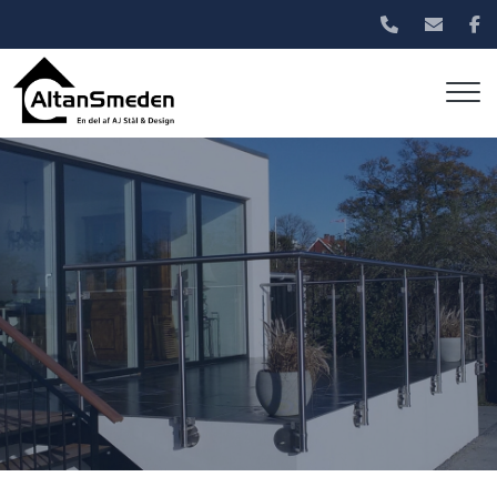
Gå
til
hovedindhold