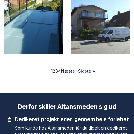
Sideinddeling
Side
1
Side
2
Side
3
Side
4
Næste
Næste ›
Sidste
Sidste »
side
side
Derfor skiller Altansmeden sig ud
Dedikeret projektleder igennem hele forløbet
Som kunde hos Altansmeden får du tildelt en dedikeret