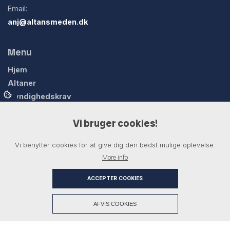
Email:
anj@altansmeden.dk
Menu
Hjem
Altaner
Myndighedskrav
Overdækninger
Vi bruger cookies!
Smedejernslåger
Trapper & gelænder
Vi benytter cookies for at give dig den bedst mulige oplevelse.
Produkter
More info
Referencer
Kontakt
ACCEPTER COOKIES
+
AFVIS COOKIES
Copyright © 2026 - AJ Stål & Design ApS
, CVR 43707574