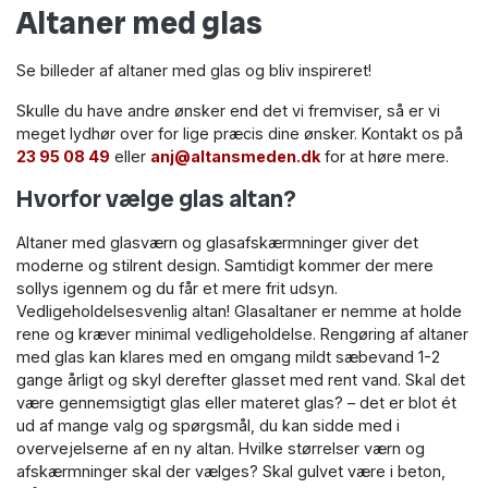
Altaner med glas
Se billeder af altaner med glas og bliv inspireret!
Skulle du have andre ønsker end det vi fremviser, så er vi
meget lydhør over for lige præcis dine ønsker. Kontakt os på
23 95 08 49
eller
anj@altansmeden.dk
for at høre mere.
Hvorfor vælge glas altan?
Altaner med glasværn og glasafskærmninger giver det
moderne og stilrent design. Samtidigt kommer der mere
sollys igennem og du får et mere frit udsyn.
Vedligeholdelsesvenlig altan! Glasaltaner er nemme at holde
rene og kræver minimal vedligeholdelse. Rengøring af altaner
med glas kan klares med en omgang mildt sæbevand 1-2
gange årligt og skyl derefter glasset med rent vand. Skal det
være gennemsigtigt glas eller materet glas? – det er blot ét
ud af mange valg og spørgsmål, du kan sidde med i
overvejelserne af en ny altan. Hvilke størrelser værn og
afskærmninger skal der vælges? Skal gulvet være i beton,