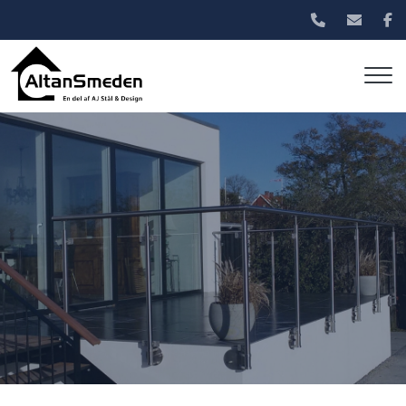
Gå
til
hovedindhold